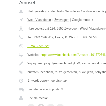
Amuset
Niet gevestigd in de plaats Neuville en Condroz en in de p
West-Vlaanderen
»
Zwevegem
|
Google maps
▼
Harelbeekstraat 124
,
8550
Zwevegem
(
West-Vlaanderen
)
Tel:
+32476765112
, Fax:
-
, BTW-nr:
BE0680793510
E-mail › Amuset
Website:
https://www.facebook.com/Amuset-1101770746
Wij zijn een jong dynamisch bedrijf. Wij verzorgen al u fe
buffeten, beenham, reuze gerechten, huwelijken, babysho
Er wordt gewerkt op afspraak.
Laatste facebook posts
▼
Sociale media: