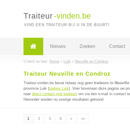
Traiteur
-vinden.be
VIND EEN TRAITEUR BIJ U IN DE BUURT!
Nieuws
Zoeken
Contact
U bent nu hier:
Home
»
Luik
»
Neuville en Condroz
Traiteur Neuville en Condroz
Traiteur-vinden.be bevat helaas nog geen
traiteurs in Neuvill
provincie Luik (
traiteur Luik
). Voer bovenaan deze pagina uw post
naar
direct contact met traiteurs
om via één e-mail in contact te
Hieronder worden nu overige resultaten getoond.
1
2
3
4
»
»»