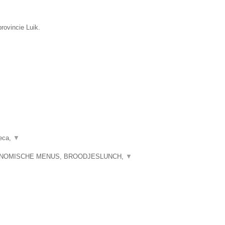
rovincie Luik.
reca,
▼
RONOMISCHE MENUS, BROODJESLUNCH,
▼