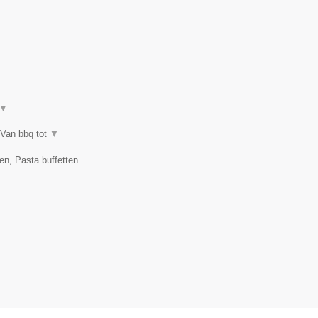
▼
 Van bbq tot
▼
en, Pasta buffetten