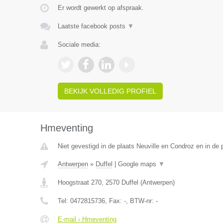
Er wordt gewerkt op afspraak.
Laatste facebook posts
▼
Sociale media:
BEKIJK VOLLEDIG PROFIEL
Hmeventing
Niet gevestigd in de plaats Neuville en Condroz en in de p
Antwerpen
»
Duffel
|
Google maps
▼
Hoogstraat 270
,
2570
Duffel
(
Antwerpen
)
Tel:
0472815736
, Fax:
-
, BTW-nr:
-
E-mail › Hmeventing