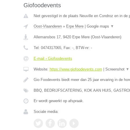
Giofoodevents
Niet gevestigd in de plaats Neuville en Condroz en in de p
Oost-Vlaanderen
»
Erpe Mere
|
Google maps
▼
Allemansbos 17
,
9420
Erpe Mere
(
Oost-Vlaanderen
)
Tel:
0474317065
, Fax:
-
, BTW-nr:
-
E-mail › Giofoodevents
Website:
https://www.giofoodevents.com
|
Screenshot
▼
Gio Foodevents biedt meer dan 25 jaar ervaring in de ho
BBQ, BEDRIJFSCATERING, KOK AAN HUIS, GAST
Er wordt gewerkt op afspraak.
Sociale media: