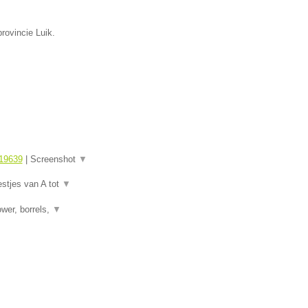
rovincie Luik.
19639
|
Screenshot
▼
estjes van A tot
▼
wer, borrels,
▼