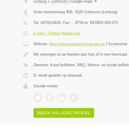
Limburg
»
Zonhoven
|
Google maps
▼
Grote hemmenweg 95B
,
3520
Zonhoven
(
Limburg
)
Tel:
0479214630
, Fax:
-
, BTW-nr:
BE0825.065.073
E-mail › Traiteur Mange-tout
Website:
https://www.traiteurmange-tout.be
|
Screenshot
Wij verzorgen al uw feesten aan huis of in een feestzaal.
Diensten: Koud buffetten, BBQ, Warme- en koude buffett
Er wordt gewerkt op afspraak.
Sociale media:
BEKIJK VOLLEDIG PROFIEL