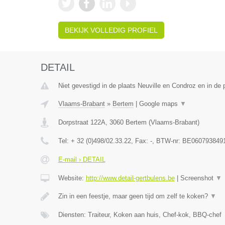
BEKIJK VOLLEDIG PROFIEL
DETAIL
Niet gevestigd in de plaats Neuville en Condroz en in de p
Vlaams-Brabant
»
Bertem
|
Google maps
▼
Dorpstraat 122A
,
3060
Bertem
(
Vlaams-Brabant
)
Tel:
+ 32 (0)498/02.33.22
, Fax:
-
, BTW-nr:
BE060793849
E-mail › DETAIL
Website:
http://www.detail-gertbulens.be
|
Screenshot
▼
Zin in een feestje, maar geen tijd om zelf te koken?
▼
Diensten: Traiteur, Koken aan huis, Chef-kok, BBQ-chef