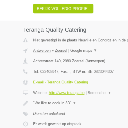
BEKIJK VOLLEDIG PROFIEL
Teranga Quality Catering
Niet gevestigd in de plaats Neuville en Condroz en in de p
Antwerpen
»
Zoersel
|
Google maps
▼
Achterstraat 140
,
2980
Zoersel
(
Antwerpen
)
Tel:
033408947
, Fax:
-
, BTW-nr:
BE 0823044307
E-mail › Teranga Quality Catering
Website:
http://www.teranga.be
|
Screenshot
▼
"We like to cook in 3D"
▼
Diensten onbekend
Er wordt gewerkt op afspraak.