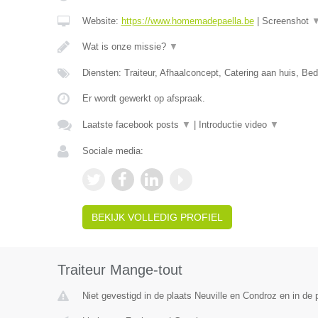
Website:
https://www.homemadepaella.be
|
Screenshot
Wat is onze missie?
▼
Diensten: Traiteur, Afhaalconcept, Catering aan huis, Bedr
Er wordt gewerkt op afspraak.
Laatste facebook posts
▼
|
Introductie video
▼
Sociale media:
BEKIJK VOLLEDIG PROFIEL
Traiteur Mange-tout
Niet gevestigd in de plaats Neuville en Condroz en in de p