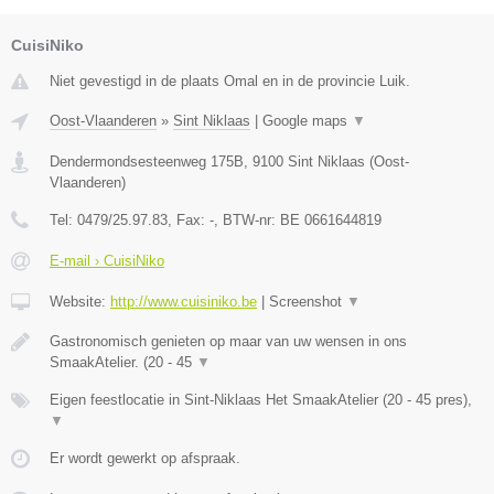
CuisiNiko
Niet gevestigd in de plaats Omal en in de provincie Luik.
Oost-Vlaanderen
»
Sint Niklaas
|
Google maps
▼
Dendermondsesteenweg 175B
,
9100
Sint Niklaas
(
Oost-
Vlaanderen
)
Tel:
0479/25.97.83
, Fax:
-
, BTW-nr:
BE 0661644819
E-mail › CuisiNiko
Website:
http://www.cuisiniko.be
|
Screenshot
▼
Gastronomisch genieten op maar van uw wensen in ons
SmaakAtelier. (20 - 45
▼
Eigen feestlocatie in Sint-Niklaas Het SmaakAtelier (20 - 45 pres),
▼
Er wordt gewerkt op afspraak.