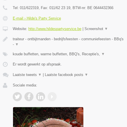
Tel:
011/622319
, Fax:
011/62 23 19
, BTW-nr:
BE 0644432366
E-mail › Hilde's Party Service
Website:
http://www.hildespartyservice.be
|
Screenshot
▼
traiteur - ontbijtmanden - bedrijfsfeesten - communiefeesten - BBq's
-
▼
koude buffetten, warme buffetten, BBQ's, Receptie's,
▼
Er wordt gewerkt op afspraak.
Laatste tweets
▼
|
Laatste facebook posts
▼
Sociale media: