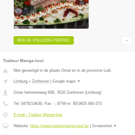
BEKIJK VOLLEDIG PROFIEL
Traiteur Mange-tout
Niet gevestigd in de plaats Omal en in de provincie Luik.
Limburg
»
Zonhoven
|
Google maps
▼
Grote hemmenweg 95B
,
3520
Zonhoven
(
Limburg
)
Tel:
0479214630
, Fax:
-
, BTW-nr:
BE0825.065.073
E-mail › Traiteur Mange-tout
Website:
https://www.traiteurmange-tout.be
|
Screenshot
▼