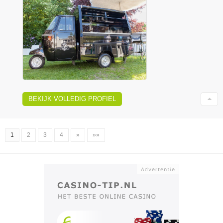
BEKIJK VOLLEDIG PROFIEL
1
2
3
4
»
»»