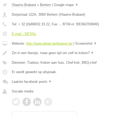
Vlaams-Brabant
»
Bertem
|
Google maps
▼
Dorpstraat 122A
,
3060
Bertem
(
Vlaams-Brabant
)
Tel:
+ 32 (0)498/02.33.22
, Fax:
-
, BTW-nr:
BE0607938491
E-mail › DETAIL
Website:
http://www.detail-gertbulens.be
|
Screenshot
▼
Zin in een feestje, maar geen tijd om zelf te koken?
▼
Diensten: Traiteur, Koken aan huis, Chef-kok, BBQ-chef
Er wordt gewerkt op afspraak.
Laatste facebook posts
▼
Sociale media: