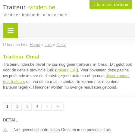
Ik ben een
traiteur
Traiteur
-vinden.be
Vind een traiteur bij u in de buurt!
U bent nu hier:
Home
»
Luik
»
Omal
Traiteur Omal
Traiteur-vinden.be bevat helaas nog geen
traiteurs in Omal
. Dit geldt ook
voor de gehele provincie Luik (
traiteur Luik
). Voer bovenaan deze pagina
uw postcode in voor de dichtstbijzijnde traiteurs of ga naar
direct contact
met traiteurs
om via één e-mail in contact te komen met meerdere
traiteurs tegelijk. Hieronder worden nu overige resultaten getoond.
1
2
3
4
»
»»
DETAIL
Niet gevestigd in de plaats Omal en in de provincie Luik.