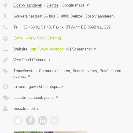
Oost-Vlaanderen
»
Deinze
|
Google maps
▼
Souverainestraat 56 bus 3
,
9800
Deinze
(
Oost-Vlaanderen
)
Tel:
+32 483 01 51 43
, Fax:
-
, BTW-nr:
BE 0892 911 229
E-mail › Very Food Catering
Website:
http://www.veryfood.be
|
Screenshot
▼
Very Food Catering
▼
Trouwfeesten, Communiefeesten, Bedrijfsevents, Privéfeesten -
events,
▼
Er wordt gewerkt op afspraak.
Laatste facebook posts
▼
Sociale media: