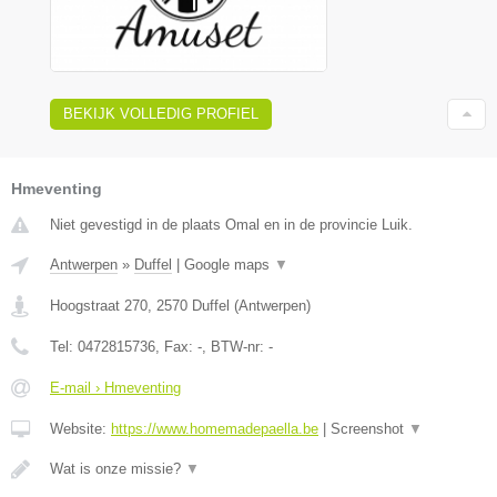
BEKIJK VOLLEDIG PROFIEL
Hmeventing
Niet gevestigd in de plaats Omal en in de provincie Luik.
Antwerpen
»
Duffel
|
Google maps
▼
Hoogstraat 270
,
2570
Duffel
(
Antwerpen
)
Tel:
0472815736
, Fax:
-
, BTW-nr:
-
E-mail › Hmeventing
Website:
https://www.homemadepaella.be
|
Screenshot
▼
Wat is onze missie?
▼