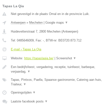
Tapas La Qia
Niet gevestigd in de plaats Omal en in de provincie Luik.
Antwerpen
»
Mechelen
|
Google maps
▼
Huidevetterstraat 7
,
2800
Mechelen
(
Antwerpen
)
Tel:
0485646009
, Fax:
-
, BTW-nr:
BE0720.873.712
E-mail › Tapas La Qia
Website:
https://tapaslaqia.be/
|
Screenshot
▼
Een bedrijfsfeest, vergadering, receptie, tuinfeest, barbeque,
verjaardag,
▼
Tapas, Pintxos, Paella, Spaanse gastronomie, Catering aan huis,
Traiteur,
▼
Openingstijden
▼
Laatste facebook posts
▼