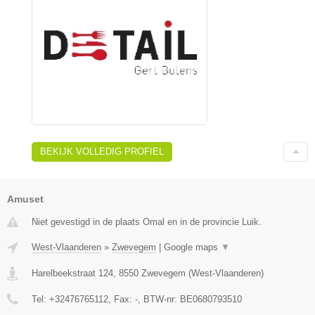
BEKIJK VOLLEDIG PROFIEL
Amuset
Niet gevestigd in de plaats Omal en in de provincie Luik.
West-Vlaanderen
»
Zwevegem
|
Google maps
▼
Harelbeekstraat 124
,
8550
Zwevegem
(
West-Vlaanderen
)
Tel:
+32476765112
, Fax:
-
, BTW-nr:
BE0680793510