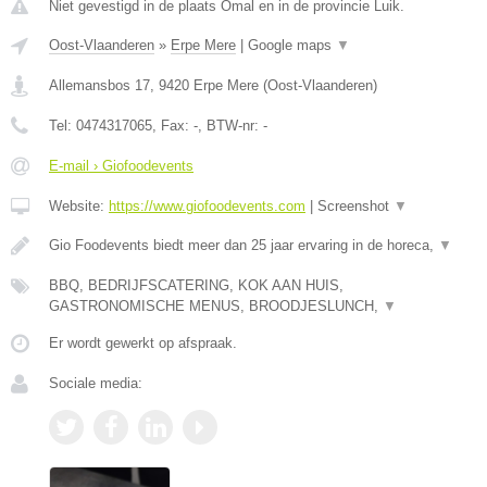
Niet gevestigd in de plaats Omal en in de provincie Luik.
Oost-Vlaanderen
»
Erpe Mere
|
Google maps
▼
Allemansbos 17
,
9420
Erpe Mere
(
Oost-Vlaanderen
)
Tel:
0474317065
, Fax:
-
, BTW-nr:
-
E-mail › Giofoodevents
Website:
https://www.giofoodevents.com
|
Screenshot
▼
Gio Foodevents biedt meer dan 25 jaar ervaring in de horeca,
▼
BBQ, BEDRIJFSCATERING, KOK AAN HUIS,
GASTRONOMISCHE MENUS, BROODJESLUNCH,
▼
Er wordt gewerkt op afspraak.
Sociale media: