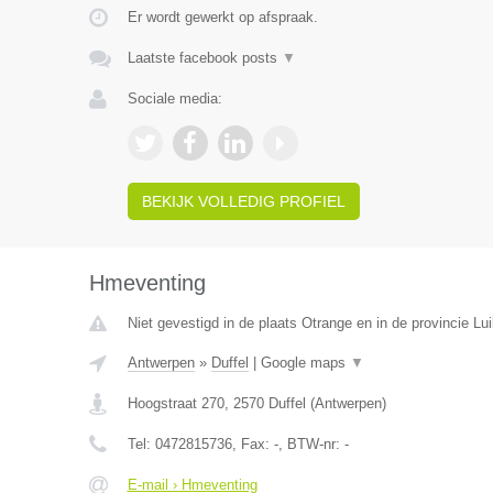
Er wordt gewerkt op afspraak.
Laatste facebook posts
▼
Sociale media:
BEKIJK VOLLEDIG PROFIEL
Hmeventing
Niet gevestigd in de plaats Otrange en in de provincie Lui
Antwerpen
»
Duffel
|
Google maps
▼
Hoogstraat 270
,
2570
Duffel
(
Antwerpen
)
Tel:
0472815736
, Fax:
-
, BTW-nr:
-
E-mail › Hmeventing