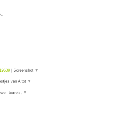
k.
19639
|
Screenshot
▼
estjes van A tot
▼
wer, borrels,
▼