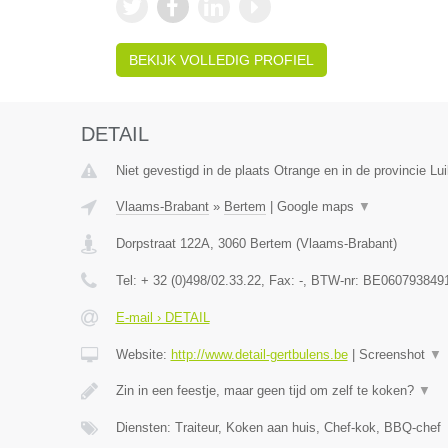
BEKIJK VOLLEDIG PROFIEL
DETAIL
Niet gevestigd in de plaats Otrange en in de provincie Lui
Vlaams-Brabant
»
Bertem
|
Google maps
▼
Dorpstraat 122A
,
3060
Bertem
(
Vlaams-Brabant
)
Tel:
+ 32 (0)498/02.33.22
, Fax:
-
, BTW-nr:
BE060793849
E-mail › DETAIL
Website:
http://www.detail-gertbulens.be
|
Screenshot
▼
Zin in een feestje, maar geen tijd om zelf te koken?
▼
Diensten: Traiteur, Koken aan huis, Chef-kok, BBQ-chef