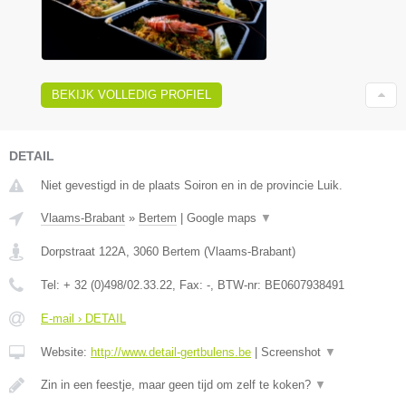
BEKIJK VOLLEDIG PROFIEL
DETAIL
Niet gevestigd in de plaats Soiron en in de provincie Luik.
Vlaams-Brabant
»
Bertem
|
Google maps
▼
Dorpstraat 122A
,
3060
Bertem
(
Vlaams-Brabant
)
Tel:
+ 32 (0)498/02.33.22
, Fax:
-
, BTW-nr:
BE0607938491
E-mail › DETAIL
Website:
http://www.detail-gertbulens.be
|
Screenshot
▼
Zin in een feestje, maar geen tijd om zelf te koken?
▼