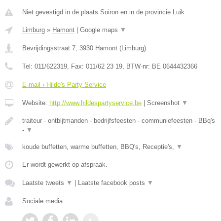
Niet gevestigd in de plaats Soiron en in de provincie Luik.
Limburg
»
Hamont
|
Google maps
▼
Bevrijdingsstraat 7
,
3930
Hamont
(
Limburg
)
Tel:
011/622319
, Fax:
011/62 23 19
, BTW-nr:
BE 0644432366
E-mail › Hilde's Party Service
Website:
http://www.hildespartyservice.be
|
Screenshot
▼
traiteur - ontbijtmanden - bedrijfsfeesten - communiefeesten - BBq's
-
▼
koude buffetten, warme buffetten, BBQ's, Receptie's,
▼
Er wordt gewerkt op afspraak.
Laatste tweets
▼
|
Laatste facebook posts
▼
Sociale media: