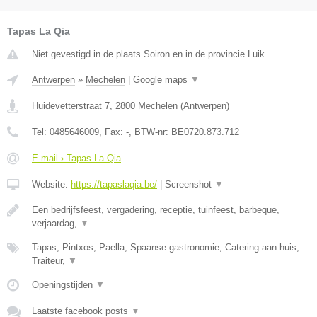
Tapas La Qia
Niet gevestigd in de plaats Soiron en in de provincie Luik.
Antwerpen
»
Mechelen
|
Google maps
▼
Huidevetterstraat 7
,
2800
Mechelen
(
Antwerpen
)
Tel:
0485646009
, Fax:
-
, BTW-nr:
BE0720.873.712
E-mail › Tapas La Qia
Website:
https://tapaslaqia.be/
|
Screenshot
▼
Een bedrijfsfeest, vergadering, receptie, tuinfeest, barbeque,
verjaardag,
▼
Tapas, Pintxos, Paella, Spaanse gastronomie, Catering aan huis,
Traiteur,
▼
Openingstijden
▼
Laatste facebook posts
▼