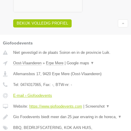
BEKIJK VOLLEDIG PROFIEL
Giofoodevents
Niet gevestigd in de plaats Soiron en in de provincie Luik.
Oost-Vlaanderen
»
Erpe Mere
|
Google maps
▼
Allemansbos 17
,
9420
Erpe Mere
(
Oost-Vlaanderen
)
Tel:
0474317065
, Fax:
-
, BTW-nr:
-
E-mail › Giofoodevents
Website:
https://www.giofoodevents.com
|
Screenshot
▼
Gio Foodevents biedt meer dan 25 jaar ervaring in de horeca,
▼
BBQ, BEDRIJFSCATERING, KOK AAN HUIS,