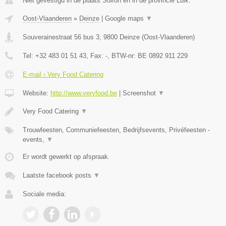
Niet gevestigd in de plaats Soiron en in de provincie Luik.
Oost-Vlaanderen
»
Deinze
|
Google maps
▼
Souverainestraat 56 bus 3
,
9800
Deinze
(
Oost-Vlaanderen
)
Tel:
+32 483 01 51 43
, Fax:
-
, BTW-nr:
BE 0892 911 229
E-mail › Very Food Catering
Website:
http://www.veryfood.be
|
Screenshot
▼
Very Food Catering
▼
Trouwfeesten, Communiefeesten, Bedrijfsevents, Privéfeesten -
events,
▼
Er wordt gewerkt op afspraak.
Laatste facebook posts
▼
Sociale media: