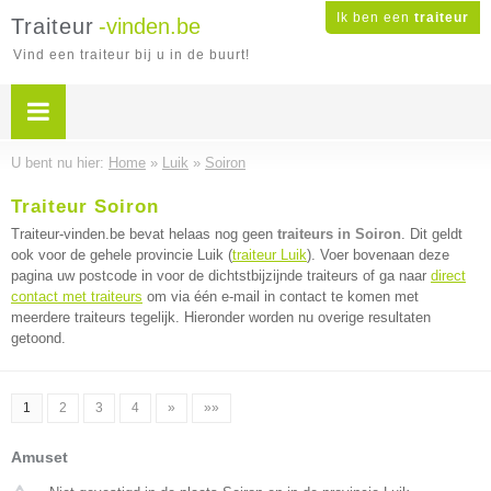
Ik ben een
traiteur
Traiteur
-vinden.be
Vind een traiteur bij u in de buurt!
U bent nu hier:
Home
»
Luik
»
Soiron
Traiteur Soiron
Traiteur-vinden.be bevat helaas nog geen
traiteurs in Soiron
. Dit geldt
ook voor de gehele provincie Luik (
traiteur Luik
). Voer bovenaan deze
pagina uw postcode in voor de dichtstbijzijnde traiteurs of ga naar
direct
contact met traiteurs
om via één e-mail in contact te komen met
meerdere traiteurs tegelijk. Hieronder worden nu overige resultaten
getoond.
1
2
3
4
»
»»
Amuset