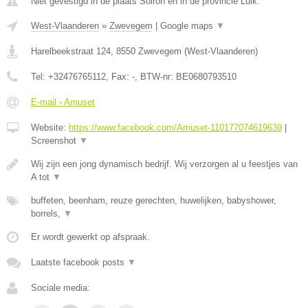
Niet gevestigd in de plaats Soiron en in de provincie Luik.
West-Vlaanderen
»
Zwevegem
|
Google maps
▼
Harelbeekstraat 124
,
8550
Zwevegem
(
West-Vlaanderen
)
Tel:
+32476765112
, Fax:
-
, BTW-nr:
BE0680793510
E-mail › Amuset
Website:
https://www.facebook.com/Amuset-110177074619639
|
Screenshot
▼
Wij zijn een jong dynamisch bedrijf. Wij verzorgen al u feestjes van
A tot
▼
buffeten, beenham, reuze gerechten, huwelijken, babyshower,
borrels,
▼
Er wordt gewerkt op afspraak.
Laatste facebook posts
▼
Sociale media: