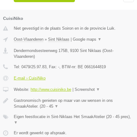
CuisiNiko
Niet gevestigd in de plaats Soiron en in de provincie Luik.
Oost-Vlaanderen
»
Sint Niklaas
|
Google maps
▼
Dendermondsesteenweg 175B
,
9100
Sint Niklaas
(
Oost-
Vlaanderen
)
Tel:
0479/25.97.83
, Fax:
-
, BTW-nr:
BE 0661644819
E-mail › CuisiNiko
Website:
http://www.cuisiniko.be
|
Screenshot
▼
Gastronomisch genieten op maar van uw wensen in ons
SmaakAtelier. (20 - 45
▼
Eigen feestlocatie in Sint-Niklaas Het SmaakAtelier (20 - 45 pres),
▼
Er wordt gewerkt op afspraak.