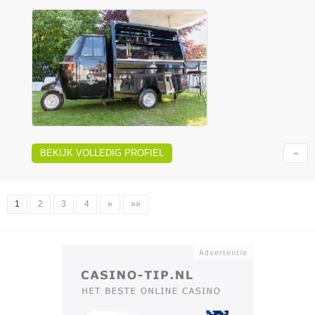
BEKIJK VOLLEDIG PROFIEL
1
2
3
4
»
»»