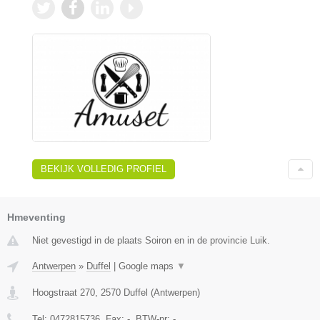
BEKIJK VOLLEDIG PROFIEL
Hmeventing
Niet gevestigd in de plaats Soiron en in de provincie Luik.
Antwerpen
»
Duffel
|
Google maps
▼
Hoogstraat 270
,
2570
Duffel
(
Antwerpen
)
Tel:
0472815736
, Fax:
-
, BTW-nr:
-