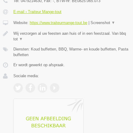
Tel:
0479214630
, Fax:
-
, BTW-nr:
BE0825.065.073
E-mail › Traiteur Mange-tout
Website:
https://www.traiteurmange-tout.be
|
Screenshot
▼
Wij verzorgen al uw feesten aan huis of in een feestzaal. Van bbq
tot
▼
Diensten: Koud buffetten, BBQ, Warme- en koude buffetten, Pasta
buffetten
Er wordt gewerkt op afspraak.
Sociale media: