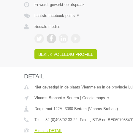
Er wordt gewerkt op afspraak.
Laatste facebook posts
▼
Sociale media:
BEKIJK VOLLEDIG PROFIEL
DETAIL
Niet gevestigd in de plaats Viemme en in de provincie Lui
Vlaams-Brabant
»
Bertem
|
Google maps
▼
Dorpstraat 122A
,
3060
Bertem
(
Vlaams-Brabant
)
Tel:
+ 32 (0)498/02.33.22
, Fax:
-
, BTW-nr:
BE060793849
E-mail › DETAIL