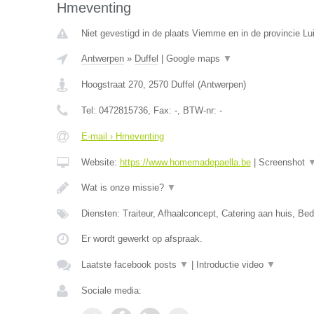
Hmeventing
Niet gevestigd in de plaats Viemme en in de provincie Lui
Antwerpen
»
Duffel
|
Google maps
▼
Hoogstraat 270
,
2570
Duffel
(
Antwerpen
)
Tel:
0472815736
, Fax:
-
, BTW-nr:
-
E-mail › Hmeventing
Website:
https://www.homemadepaella.be
|
Screenshot
Wat is onze missie?
▼
Diensten: Traiteur, Afhaalconcept, Catering aan huis, Bedr
Er wordt gewerkt op afspraak.
Laatste facebook posts
▼
|
Introductie video
▼
Sociale media: