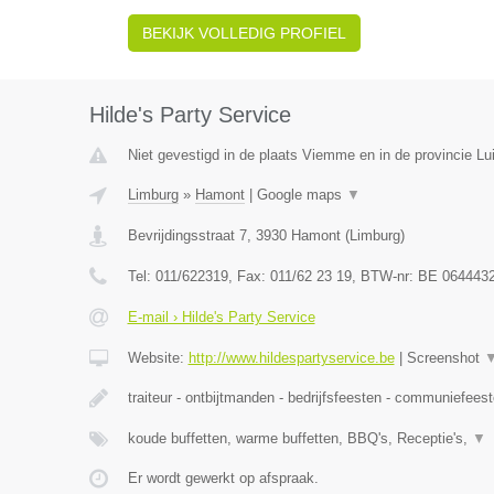
BEKIJK VOLLEDIG PROFIEL
Hilde's Party Service
Niet gevestigd in de plaats Viemme en in de provincie Lui
Limburg
»
Hamont
|
Google maps
▼
Bevrijdingsstraat 7
,
3930
Hamont
(
Limburg
)
Tel:
011/622319
, Fax:
011/62 23 19
, BTW-nr:
BE 064443
E-mail › Hilde's Party Service
Website:
http://www.hildespartyservice.be
|
Screenshot
traiteur - ontbijtmanden - bedrijfsfeesten - communiefees
koude buffetten, warme buffetten, BBQ's, Receptie's,
▼
Er wordt gewerkt op afspraak.