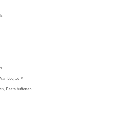
k.
▼
 Van bbq tot
▼
en, Pasta buffetten