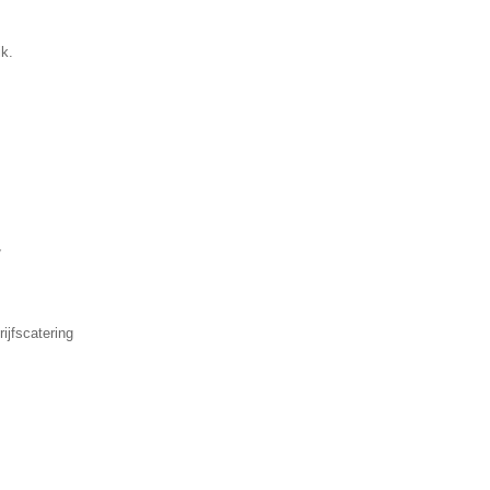
k.
▼
ijfscatering