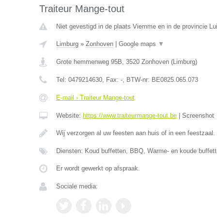
Traiteur Mange-tout
Niet gevestigd in de plaats Viemme en in de provincie Lui
Limburg
»
Zonhoven
|
Google maps
▼
Grote hemmenweg 95B
,
3520
Zonhoven
(
Limburg
)
Tel:
0479214630
, Fax:
-
, BTW-nr:
BE0825.065.073
E-mail › Traiteur Mange-tout
Website:
https://www.traiteurmange-tout.be
|
Screenshot
Wij verzorgen al uw feesten aan huis of in een feestzaal.
Diensten: Koud buffetten, BBQ, Warme- en koude buffett
Er wordt gewerkt op afspraak.
Sociale media: