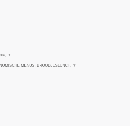
reca,
▼
RONOMISCHE MENUS, BROODJESLUNCH,
▼