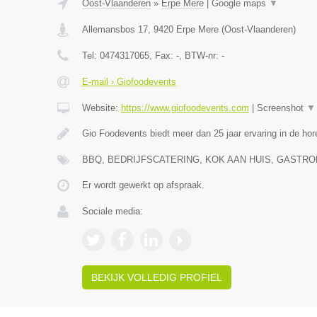
Oost-Vlaanderen
»
Erpe Mere
|
Google maps
▼
Allemansbos 17
,
9420
Erpe Mere
(
Oost-Vlaanderen
)
Tel:
0474317065
, Fax:
-
, BTW-nr:
-
E-mail › Giofoodevents
Website:
https://www.giofoodevents.com
|
Screenshot
▼
Gio Foodevents biedt meer dan 25 jaar ervaring in de ho
BBQ, BEDRIJFSCATERING, KOK AAN HUIS, GAST
Er wordt gewerkt op afspraak.
Sociale media:
BEKIJK VOLLEDIG PROFIEL