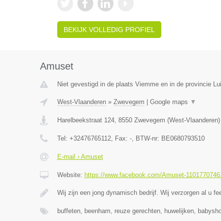
BEKIJK VOLLEDIG PROFIEL
Amuset
Niet gevestigd in de plaats Viemme en in de provincie Lui
West-Vlaanderen
»
Zwevegem
|
Google maps
▼
Harelbeekstraat 124
,
8550
Zwevegem
(
West-Vlaanderen
)
Tel:
+32476765112
, Fax:
-
, BTW-nr:
BE0680793510
E-mail › Amuset
Website:
https://www.facebook.com/Amuset-1101770746
Wij zijn een jong dynamisch bedrijf. Wij verzorgen al u fe
buffeten, beenham, reuze gerechten, huwelijken, babysho