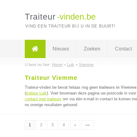
Traiteur
-vinden.be
VIND EEN TRAITEUR BIJ U IN DE BUURT!
Nieuws
Zoeken
Contact
U bent nu hier:
Home
»
Luik
»
Viemme
Traiteur Viemme
Traiteur-vinden.be bevat helaas nog geen
traiteurs in Viemme
(
traiteur Luik
). Voer bovenaan deze pagina uw postcode in voor d
contact met traiteurs
om via één e-mail in contact te komen met
nu overige resultaten getoond.
1
2
3
4
»
»»