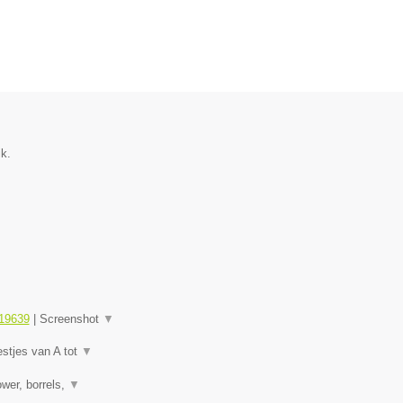
k.
19639
|
Screenshot
▼
estjes van A tot
▼
wer, borrels,
▼